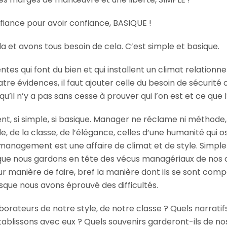
nfiance pour avoir confiance, BASIQUE !
a et avons tous besoin de cela. C’est simple et basique.
es qui font du bien et qui installent un climat relationnel
tre évidences, il faut ajouter celle du besoin de sécurité o
 qu’il n’y a pas sans cesse à prouver qui l’on est et ce que l’
dent, si simple, si basique. Manager ne réclame ni méthod
e, de la classe, de l’élégance, celles d’une humanité qui os
Le management est une affaire de climat et de style. Simple
ue nous gardons en tête des vécus managériaux de nos c
eur manière de faire, bref la manière dont ils se sont com
sque nous avons éprouvé des difficultés.
borateurs de notre style, de notre classe ? Quels narratifs
́tablissons avec eux ? Quels souvenirs garderont-ils de no