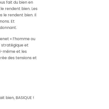
ous fait du bien en
 le rendent bien. Les
s le rendent bien. Il
nons. Et
-donnant.
́venet « l’homme ou
 stratégique et
lui-même et les
 crée des tensions et
ait bien, BASIQUE !