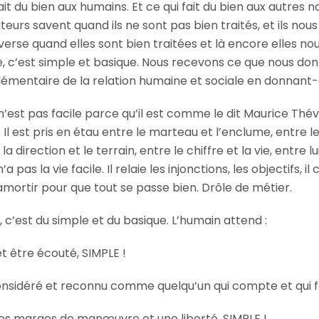
ait du bien aux humains. Et ce qui fait du bien aux autres n
teurs savent quand ils ne sont pas bien traités, et ils nous
nverse quand elles sont bien traitées et là encore elles nou
e, c’est simple et basique. Nous recevons ce que nous don
́lémentaire de la relation humaine et sociale en donnant
n’est pas facile parce qu’il est comme le dit Maurice The
 Il est pris en étau entre le marteau et l’enclume, entre le
 la direction et le terrain, entre le chiffre et la vie, entre 
 pas la vie facile. Il relaie les injonctions, les objectifs, il
s amortir pour que tout se passe bien. Drôle de métier.
 c’est du simple et du basique. L’humain attend :
t être écouté, SIMPLE !
considéré et reconnu comme quelqu’un qui compte et qui f
 des marges de manœuvre et une liberté, SIMPLE !