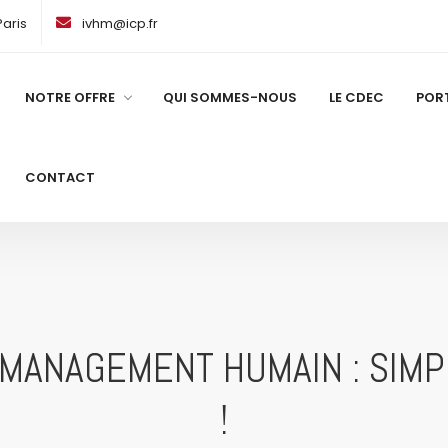
Paris
ivhm@icp.fr
NOTRE OFFRE
QUI SOMMES-NOUS
LE CDEC
PORT
CONTACT
 MANAGEMENT HUMAIN : SIMPL
!